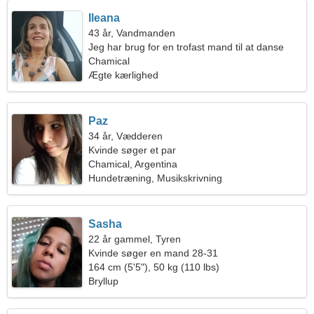
Ileana
43 år, Vandmanden
Jeg har brug for en trofast mand til at danse
sammen
Chamical
Ægte kærlighed
Paz
34 år, Vædderen
Kvinde søger et par
Chamical, Argentina
Hundetræning, Musikskrivning
Sasha
22 år gammel, Tyren
Kvinde søger en mand 28-31
164 cm (5'5"), 50 kg (110 lbs)
Bryllup