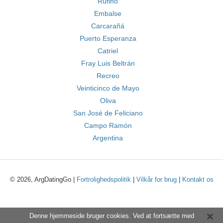
Rufino
Embalse
Carcarañá
Puerto Esperanza
Catriel
Fray Luis Beltrán
Recreo
Veinticinco de Mayo
Oliva
San José de Feliciano
Campo Ramón
Argentina
© 2026, ArgDatingGo |
Fortrolighedspolitik
|
Vilkår for brug
|
Kontakt os
Denne hjemmeside bruger cookies. Ved at fortsætte med