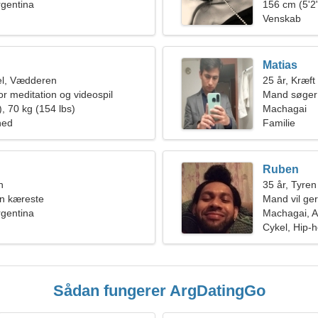
rgentina
156 cm (5'2"
Venskab
Matias
l, Vædderen
25 år, Kræft
or meditation og videospil
Mand søger 
, 70 kg (154 lbs)
Machagai
hed
Familie
Ruben
n
35 år, Tyren
en kæreste
Mand vil ge
rgentina
Machagai, A
Cykel, Hip-
Sådan fungerer ArgDatingGo