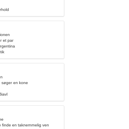
orhold
pionen
r et par
rgentina
tik
en
 søger en kone
Biavl
ne
ne finde en taknemmelig ven