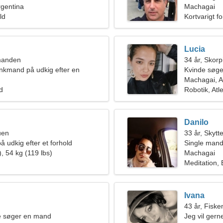
rgentina
Machagai
ld
Kortvarigt f
Lucia
manden
34 år, Skor
nkmand på udkig efter en
Kvinde søge
nde
Machagai, A
ld
Robotik, Atle
Danilo
uen
33 år, Skytt
å udkig efter et forhold
Single mand
, 54 kg (119 lbs)
Machagai
Meditation, 
Ivana
43 år, Fiske
de søger en mand
Jeg vil ger