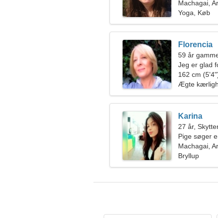
Machagai, A
Yoga, Køb
Florencia
59 år gamme
Jeg er glad f
162 cm (5'4")
Ægte kærlig
Karina
27 år, Skytte
Pige søger 
Machagai, A
Bryllup