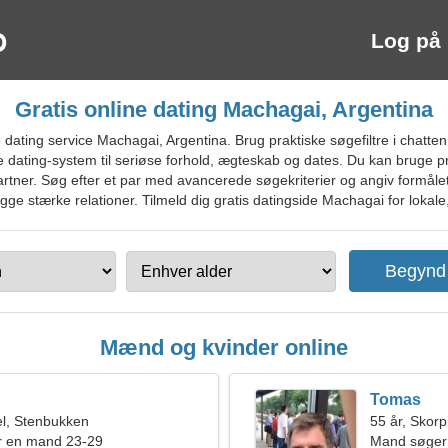
Log på
Gratis online dating Machagai, Argentina
ating service Machagai, Argentina. Brug praktiske søgefiltre i chatten, 
 dating-system til seriøse forhold, ægteskab og dates. Du kan bruge pr
partner. Søg efter et par med avancerede søgekriterier og angiv formåle
opbygge stærke relationer. Tilmeld dig gratis datingside Machagai for lokale
Mænd og kvinder online
Tomas
l, Stenbukken
55 år, Skor
r en mand 23-29
Mand søger