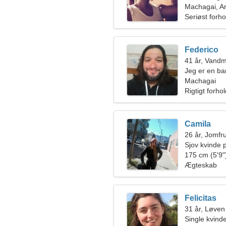
Machagai, A
Seriøst forho
Federico
41 år, Vand
Jeg er en ba
energisk kvi
Machagai
Rigtigt forho
Camila
26 år, Jomfr
Sjov kvinde p
175 cm (5'9")
Ægteskab
Felicitas
31 år, Løven
Single kvin