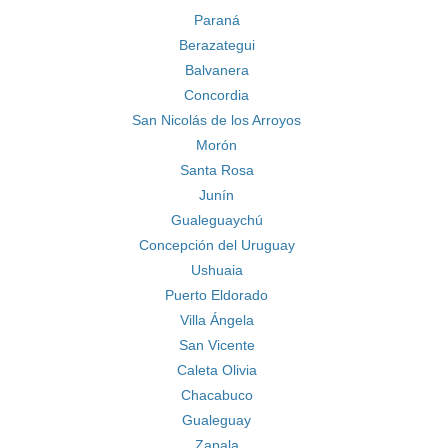
Paraná
Berazategui
Balvanera
Concordia
San Nicolás de los Arroyos
Morón
Santa Rosa
Junín
Gualeguaychú
Concepción del Uruguay
Ushuaia
Puerto Eldorado
Villa Ángela
San Vicente
Caleta Olivia
Chacabuco
Gualeguay
Zapala