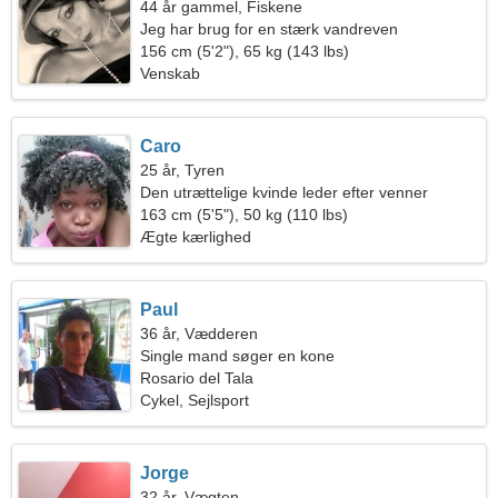
44 år gammel, Fiskene
Jeg har brug for en stærk vandreven
156 cm (5'2"), 65 kg (143 lbs)
Venskab
Caro
25 år, Tyren
Den utrættelige kvinde leder efter venner
163 cm (5'5"), 50 kg (110 lbs)
Ægte kærlighed
Paul
36 år, Vædderen
Single mand søger en kone
Rosario del Tala
Cykel, Sejlsport
Jorge
32 år, Vægten