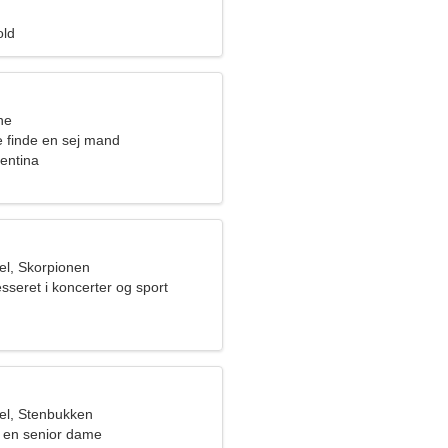
old
ne
e finde en sej mand
gentina
l, Skorpionen
esseret i koncerter og sport
el, Stenbukken
 en senior dame