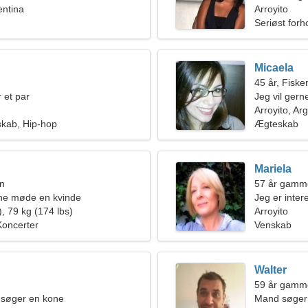
entina
Arroyito
Seriøst forh
Micaela
45 år, Fiske
 et par
Jeg vil gern
Arroyito, Ar
skab, Hip-hop
Ægteskab
Mariela
en
57 år gamme
rne møde en kvinde
Jeg er inter
, 79 kg (174 lbs)
Arroyito
Koncerter
Venskab
Walter
59 år gamm
 søger en kone
Mand søger