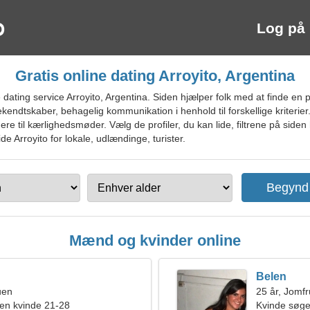
Log på
Gratis online dating Arroyito, Argentina
ating service Arroyito, Argentina. Siden hjælper folk med at finde en pig
ekendtskaber, behagelig kommunikation i henhold til forskellige kriterie
ere til kærlighedsmøder. Vælg de profiler, du kan lide, filtrene på siden
de Arroyito for lokale, udlændinge, turister.
Mænd og kvinder online
Belen
uen
25 år, Jomf
en kvinde 21-28
Kvinde søg