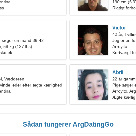
entina
190 cm (6'3"
ess
Rigtigt forho
Victor
42 år, Tvilli
de søger en mand 36-42
Jeg er en fo
, 58 kg (127 lbs)
kærlig kvind
Arroyito
iskotek
Kortvarigt f
Abril
l, Vædderen
22 år gamm
kvinde leder efter ægte kærlighed
Pige søger 
entina
Arroyito, Ar
Ægte kærli
Sådan fungerer ArgDatingGo