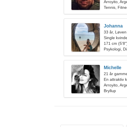
Arroyito, Arg
Tennis, Fitn
Johanna
33 år, Løven
Single kvin
171 cm (5'8")
Psykologi, D
Michelle
21 år gamme
En attraktiv 
Arroyito, Arg
Bryllup