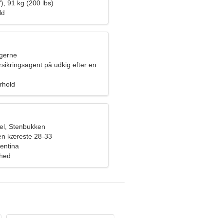
), 91 kg (200 lbs)
ld
ngerne
rsikringsagent på udkig efter en
e
orhold
el, Stenbukken
en kæreste 28-33
gentina
ghed