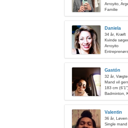
Arroyito, Arg
Familie
Daniela
34 år, Kræft
Kvinde søger
Arroyito
Entreprenør
Gastón
32 år, Vægt
Mand vil ge
183 cm (6'1")
Badminton, 
Valentin
36 år, Løven
Single mand